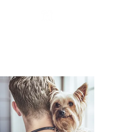
TIERARZTPRAXIS AM
TEMPELHOFER
HAFEN
Dr. Rhea Sperlich und
Stefanie Speicher